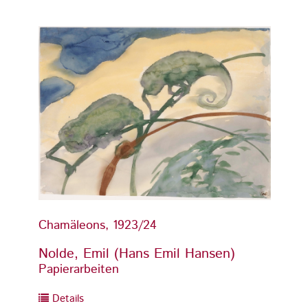
Chamäleons, 1923/24
Chamä
Nolde, Emil (Hans Emil Hansen)
Nolde
Papierarbeiten
Papier
Details
Detai