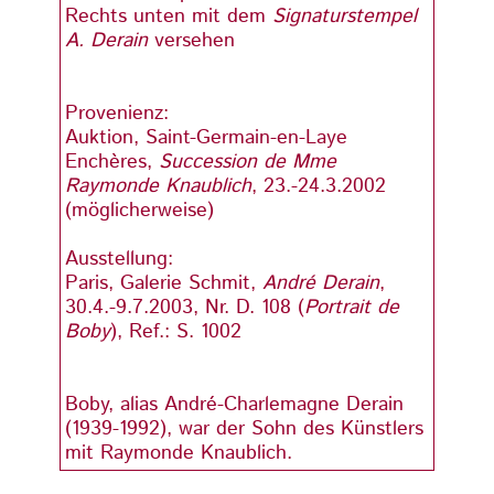
Rechts unten mit dem
Signaturstempel
Recht
A. Derain
versehen
A. De
Provenienz:
Prove
Auktion, Saint-Germain-en-Laye
Aukti
Enchères,
Succession de Mme
Enchè
Raymonde Knaublich
, 23.-24.3.2002
Raymo
(möglicherweise)
(mögl
Ausstellung:
Ausste
Paris, Galerie Schmit,
André Derain
,
Paris,
30.4.-9.7.2003, Nr. D. 108 (
Portrait de
30.4.-
Boby
), Ref.: S. 1002
Boby
)
Boby, alias André-Charlemagne Derain
Boby,
(1939-1992), war der Sohn des Künstlers
(1939
mit Raymonde Knaublich.
mit R