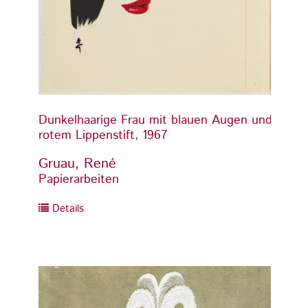
Dunkelhaarige Frau mit blauen Augen und
Dunke
rotem Lippenstift, 1967
rotem 
Gruau, René
Gruau
Papierarbeiten
Papier
Details
Detai