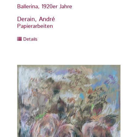
Ballerina, 1920er Jahre
Baller
Derain, André
Derai
Papierarbeiten
Papier
Details
Detai