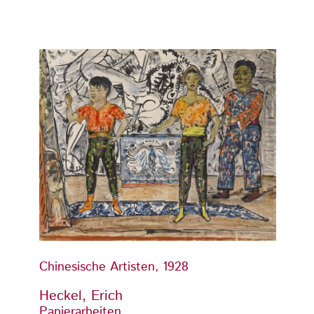
Chinesische Artisten, 1928
Chines
Heckel, Erich
Hecke
Papierarbeiten
Papier