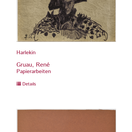
Harlekin
Harlek
Gruau, René
Gruau
Papierarbeiten
Papier
Details
Detai