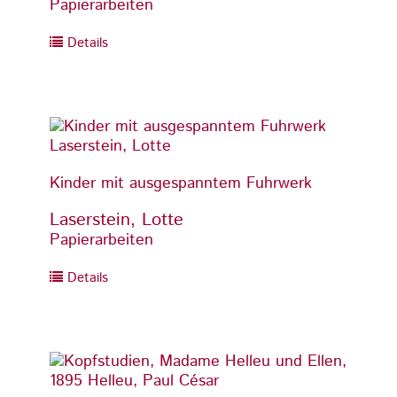
Papierarbeiten
Papier
Details
Detai
Kinder mit ausgespanntem Fuhrwerk
Kinde
Laserstein, Lotte
Laser
Papierarbeiten
Papier
Details
Detai