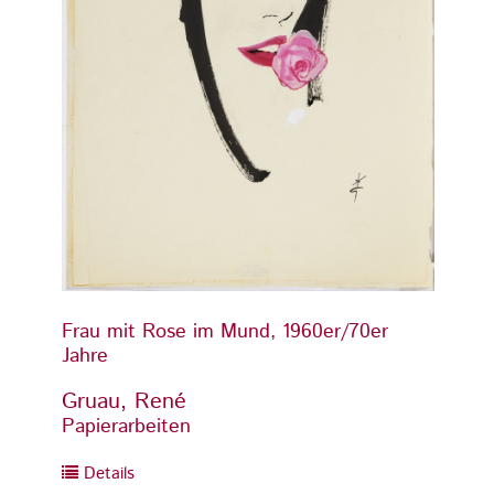
Frau mit Rose im Mund, 1960er/70er
Frau 
Jahre
Jahre
Gruau, René
Gruau
Papierarbeiten
Papier
Details
Detai