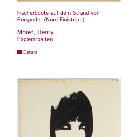
Fischerboote auf dem Strand von
Fisch
Porspoder (Nord-Finistrère)
Porspo
Moret, Henry
Moret
Papierarbeiten
Papier
Details
Detai