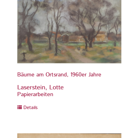
Bäume am Ortsrand, 1960er Jahre
Bäume
Laserstein, Lotte
Laser
Papierarbeiten
Papier
Details
Detai