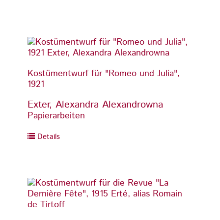
Kostümentwurf für "Romeo und Julia",
Kostüm
1921
1921
Exter, Alexandra Alexandrowna
Exter
Papierarbeiten
Papier
Details
Detai