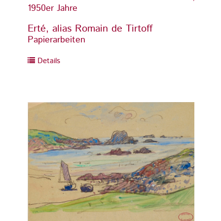
1950er Jahre
1950er
Erté, alias Romain de Tirtoff
Erté,
Papierarbeiten
Papier
Details
Detai