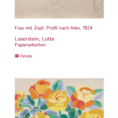
Frau mit Zopf, Profil nach links, 1924
Frau m
Laserstein, Lotte
Laser
Papierarbeiten
Papier
Details
Detai