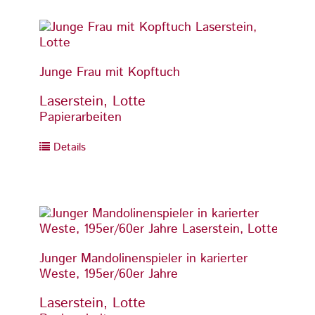
Junge Frau mit Kopftuch
Junge
Laserstein, Lotte
Laser
Papierarbeiten
Papier
Details
Detai
Junger Mandolinenspieler in karierter
Junger
Weste, 195er/60er Jahre
Weste,
Laserstein, Lotte
Laser