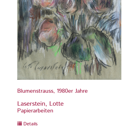
Blumenstrauss, 1980er Jahre
Blumen
Laserstein, Lotte
Laser
Papierarbeiten
Papier
Details
Detai