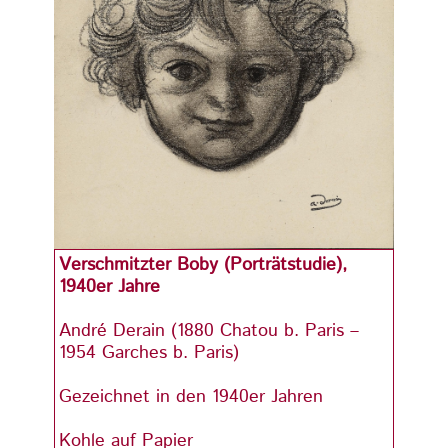
Verschmitzter Boby (Porträtstudie),
Versc
1940er Jahre
1940e
André Derain (1880 Chatou b. Paris –
André
1954 Garches b. Paris)
1954 
Gezeichnet in den 1940er Jahren
Gezei
Kohle auf Papier
Kohle