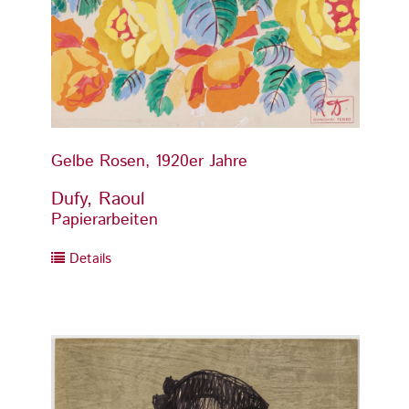
Gelbe Rosen, 1920er Jahre
Gelbe 
Dufy, Raoul
Dufy,
Papierarbeiten
Papier
Details
Detai