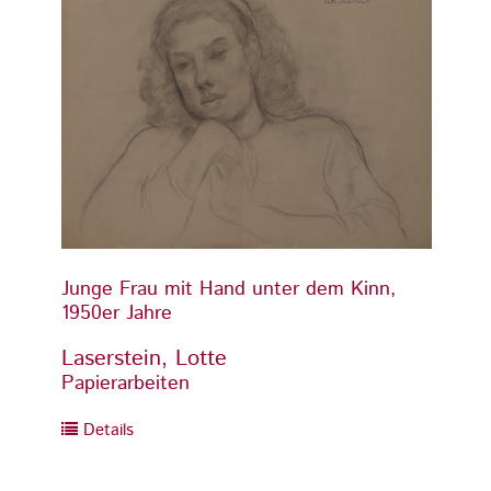
Junge Frau mit Hand unter dem Kinn,
Junge
1950er Jahre
1950er
Laserstein, Lotte
Laser
Papierarbeiten
Papier
Details
Detai