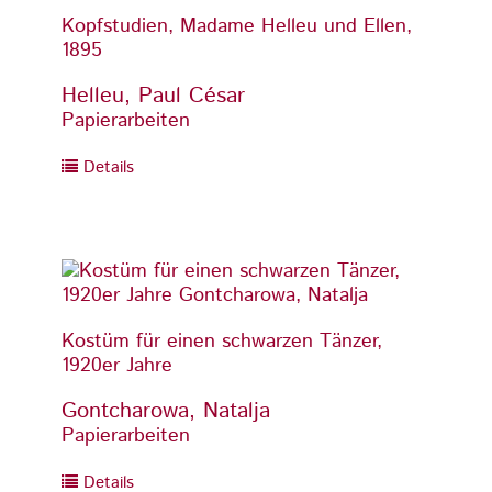
Kopfstudien, Madame Helleu und Ellen,
Kopfst
1895
1895
Helleu, Paul César
Helle
Papierarbeiten
Papier
Details
Detai
Kostüm für einen schwarzen Tänzer,
Kostüm
1920er Jahre
1920er
Gontcharowa, Natalja
Gontc
Papierarbeiten
Papier
Details
Detai