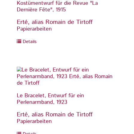
Kostümentwurf für die Revue "La
Kostü
Dernière Fête", 1915
Derniè
Erté, alias Romain de Tirtoff
Erté,
Papierarbeiten
Papier
Details
Detai
Le Bracelet, Entwurf für ein
Le Bra
Perlenarmband, 1923
Perle
Erté, alias Romain de Tirtoff
Erté,
Papierarbeiten
Papier