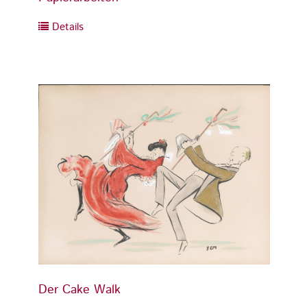
Details
Detai
Der Cake Walk
Der C