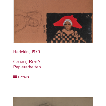
Harlekin, 1970
Harlek
Gruau, René
Gruau
Papierarbeiten
Papier
Details
Detai