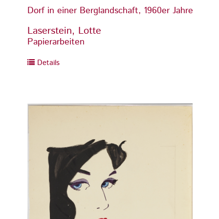
Dorf in einer Berglandschaft, 1960er Jahre
Dorf i
Laserstein, Lotte
Laser
Papierarbeiten
Papier
Details
Detai