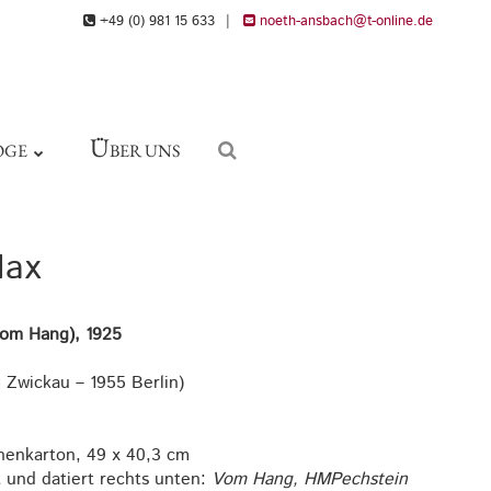
+49 (0) 981 15 633
|
noeth-ansbach@t-online.de
Ü
OGE
BER UNS
Max
Vom Hang), 1925
 Zwickau – 1955 Berlin)
henkarton, 49 x 40,3 cm
t und datiert rechts unten:
Vom Hang, HMPechstein