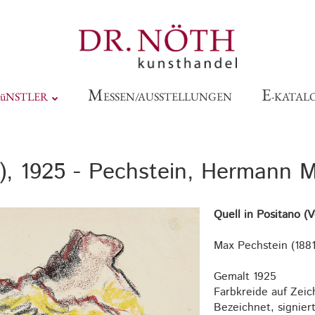
M
E
üNSTLER
ESSEN/AUSSTELLUNGEN
-KATAL
), 1925 - Pechstein, Hermann 
Quell in Positano (
Max Pechstein (1881
Gemalt 1925
Farbkreide auf Zeic
Bezeichnet, signier