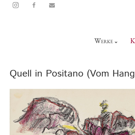
sehen
teilen
mail
W
K
ERKE
Quell in Positano (Vom Hang