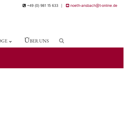
+49 (0) 981 15 633
|
noeth-ansbach@t-online.de
Ü
OGE
BER UNS