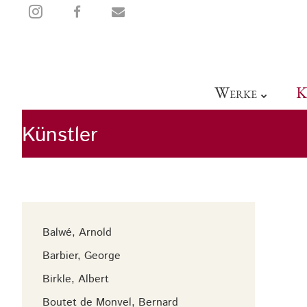
sehen
teilen
mail
W
K
ERKE
Künstler
Balwé, Arnold
Barbier, George
Birkle, Albert
Boutet de Monvel, Bernard