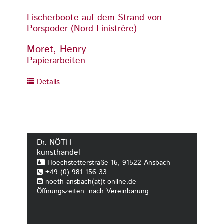
Fischerboote auf dem Strand von
Porspoder (Nord-Finistrère)
Moret, Henry
Papierarbeiten
Details
Dr. NÖTH
kunsthandel
Hoechstetterstraße 16, 91522 Ansbach
+49 (0) 981 156 33
noeth-ansbach(at)t-online.de
Öffnungszeiten: nach Vereinbarung