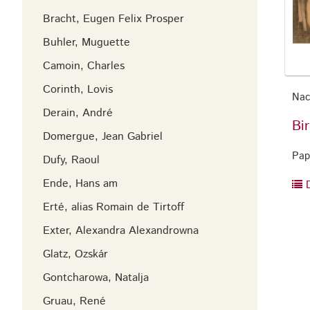
Bracht, Eugen Felix Prosper
Buhler, Muguette
Camoin, Charles
Corinth, Lovis
Nach
Derain, André
Bir
Domergue, Jean Gabriel
Pap
Dufy, Raoul
Ende, Hans am
D
Erté, alias Romain de Tirtoff
Exter, Alexandra Alexandrowna
Glatz, Ozskár
Gontcharowa, Natalja
Gruau, René