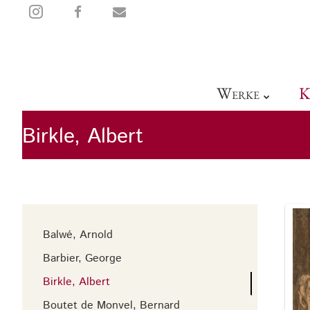
sehen
teilen
mail
W
K
ERKE
Birkle, Albert
Balwé, Arnold
Barbier, George
Birkle, Albert
Boutet de Monvel, Bernard