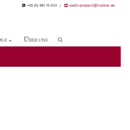
+49 (0) 981 15 633
|
noeth-ansbach@t-online.de
Ü
OGE
BER UNS