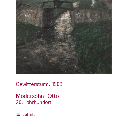
Gewittersturm, 1903
Gewitt
Modersohn, Otto
Moder
20. Jahrhundert
20. Ja
Details
Detai