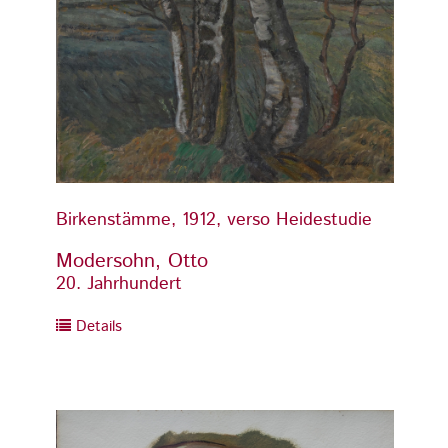
Birkenstämme, 1912, verso Heidestudie
Birken
Modersohn, Otto
Moder
20. Jahrhundert
20. Ja
Details
Detai