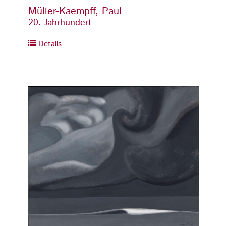
Müller-Kaempff, Paul
Mülle
20. Jahrhundert
20. Ja
Details
Detai