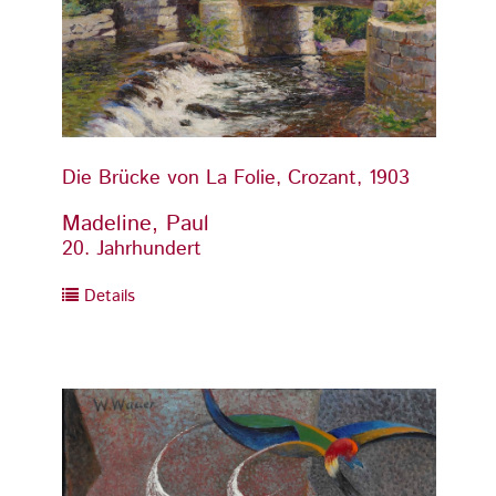
Die Brücke von La Folie, Crozant, 1903
Die Br
Madeline, Paul
Madel
20. Jahrhundert
20. Ja
Details
Detai