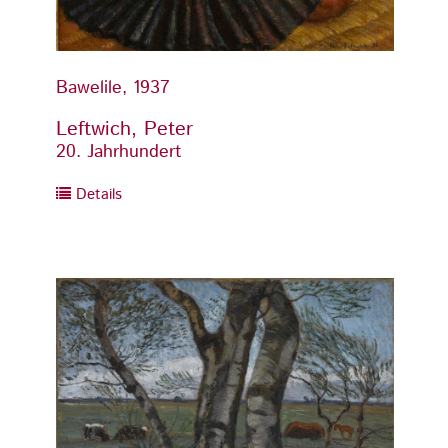
Bawelile, 1937
Baweli
Leftwich, Peter
Leftw
20. Jahrhundert
20. Ja
Details
Detai