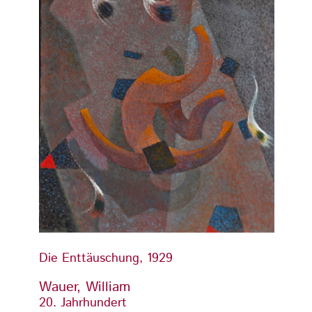
Die Enttäuschung, 1929
Die E
Wauer, William
Wauer
20. Jahrhundert
20. Ja