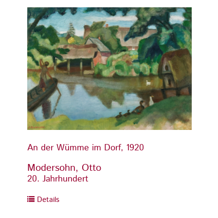
An der Wümme im Dorf, 1920
An de
Modersohn, Otto
Moder
20. Jahrhundert
20. Ja
Details
Detai