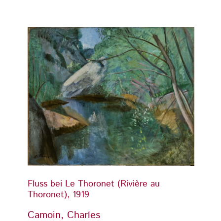
Fluss bei Le Thoronet (Rivière au
Fluss 
Thoronet), 1919
Thoron
Camoin, Charles
Camoi