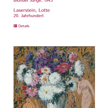
Blonder Junge, 1945
Blonde
Laserstein, Lotte
Laser
20. Jahrhundert
20. Ja
Details
Detai