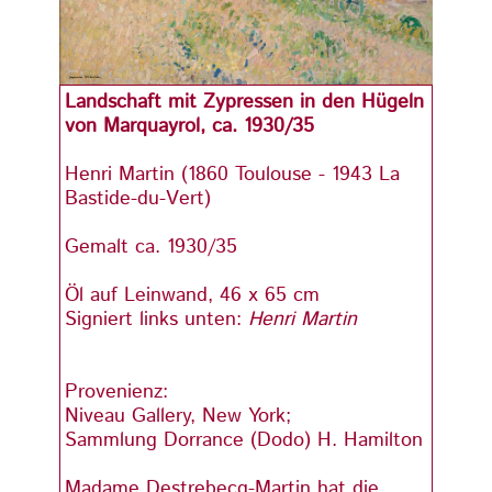
Landschaft mit Zypressen in den Hügeln
Lands
von Marquayrol, ca. 1930/35
von M
Henri Martin (1860 Toulouse - 1943 La
Henri
Bastide-du-Vert)
Basti
Gemalt ca. 1930/35
Gemal
Öl auf Leinwand, 46 x 65 cm
Öl au
Signiert links unten:
Henri Martin
Signie
Provenienz:
Prove
Niveau Gallery, New York;
Nivea
Sammlung Dorrance (Dodo) H. Hamilton
Samml
Madame Destrebecq-Martin hat die
Madam