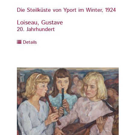
Die Steilküste von Yport im Winter, 1924
Die St
Loiseau, Gustave
Loise
20. Jahrhundert
20. Ja
Details
Detai