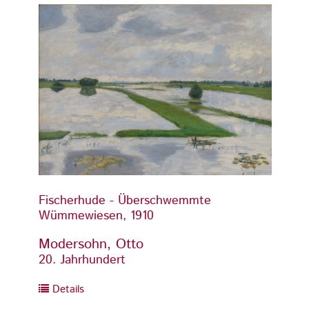
Fischerhude - Überschwemmte
Fisch
Wümmewiesen, 1910
Wümme
Modersohn, Otto
Moder
20. Jahrhundert
20. Ja
Details
Detai