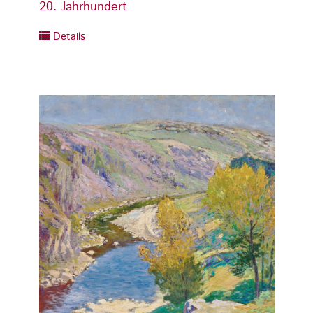
20. Jahrhundert
20. Ja
Details
Detai