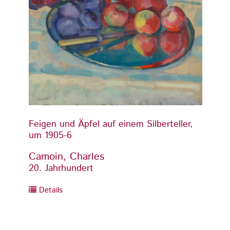
Feigen und Äpfel auf einem Silberteller,
Feigen
um 1905-6
um 19
Camoin, Charles
Camoi
20. Jahrhundert
20. Ja
Details
Detai