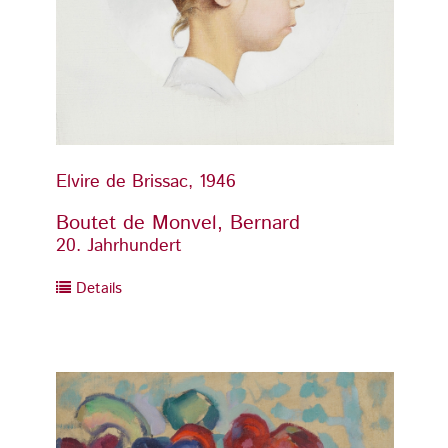
Elvire de Brissac, 1946
Elvire
Boutet de Monvel, Bernard
Boute
20. Jahrhundert
20. Ja
Details
Detai