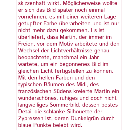
skizzenhaft wirkt. Möglicherweise wollte
skizze
er sich das Bild später noch einmal
er sic
vornehmen, es mit einer weiteren Lage
vorne
getupfter Farbe überarbeiten und ist nur
getup
nicht mehr dazu gekommen. Es ist
nicht
überliefert, dass Martin, der immer im
überli
Freien, vor dem Motiv arbeitete und den
Freie
Wechsel der Lichtverhältnisse genau
Wechs
beobachtete, manchmal ein Jahr
beoba
wartete, um ein begonnenes Bild im
warte
gleichen Licht fertigstellen zu können.
gleich
Mit den hellen Farben und den
Mit d
typischen Bäumen des Midi, des
typis
französischen Südens kreierte Martin ein
franz
wunderschönes, ruhiges und doch nicht
wunde
langweiliges Sommerbild, dessen bestes
langw
Detail die schlanke Silhouette der
Detail
Zypressen ist, deren Dunkelgrün durch
Zypre
blaue Punkte belebt wird.
blaue