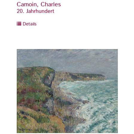
Camoin, Charles
Camoi
20. Jahrhundert
20. Ja
Details
Detai