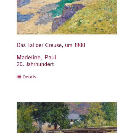
Das Tal der Creuse, um 1900
Das Ta
Madeline, Paul
Madel
20. Jahrhundert
20. Ja
Details
Detai