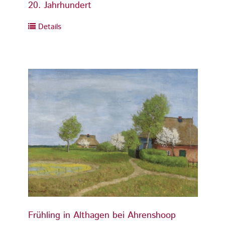
20. Jahrhundert
20. Ja
Details
Detai
Frühling in Althagen bei Ahrenshoop
Frühli