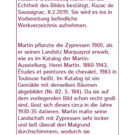
Echtheit des Bildes bestätigt, Razac de
Echthe
Saussignac, 8.2.2019. Sie wird es ins in
Saussi
Vorbereitung befindliche
Vorbe
Werkverzeichnis aufnehmen.
Werkv
Martin pflanzte die Zypressen 1900, als
Martin
er seinen Landsitz Marquayrol erwarb,
er se
wie es im Katalog der Martin-
wie e
Ausstellung, Henri Martin. 1860-1943,
Ausste
Études et peintures de chevalet, 1983 in
Étude
Toulouse heißt. Im Katalog ist ein
Toulou
Gemälde mit denselben Bäumen
Gemäl
abgebildet (Nr. 82, S. 184). Da sie auf
abgebi
dem vorliegenden Bild schon recht groß
dem v
sind, lässt sich dieses circa in die Jahre
sind, 
1930-35 datieren. Martin malte seine
1930-
Landschaft mit Zypressen sehr locker
Lands
und ließ überall den Malgrund
und l
durchschimmern, wodurch sie
durch