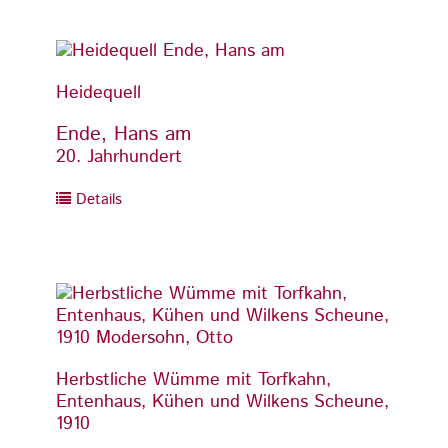
Heidequell
Heideq
Ende, Hans am
Ende,
20. Jahrhundert
20. Ja
Details
Detai
Herbstliche Wümme mit Torfkahn,
Herbs
Entenhaus, Kühen und Wilkens Scheune,
Enten
1910
1910