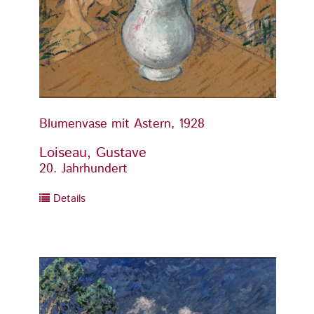
Blumenvase mit Astern, 1928
Blume
Loiseau, Gustave
Loise
20. Jahrhundert
20. Ja
Details
Detai