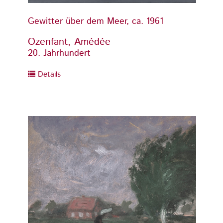
Gewitter über dem Meer, ca. 1961
Gewitt
Ozenfant, Amédée
Ozenf
20. Jahrhundert
20. Ja
Details
Detai