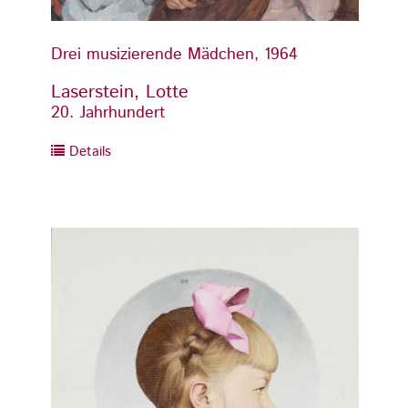
Drei musizierende Mädchen, 1964
Drei 
Laserstein, Lotte
Laser
20. Jahrhundert
20. Ja
Details
Detai