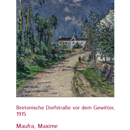
Bretonische Dorfstraße vor dem Gewitter,
Breton
1915
1915
Maufra, Maxime
Maufr