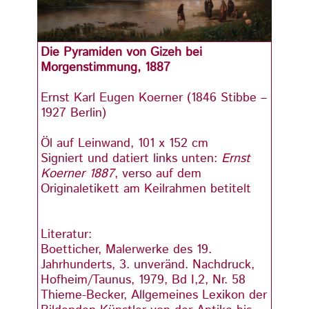
Die Pyramiden von Gizeh bei
Die P
Morgenstimmung, 1887
Morge
Ernst Karl Eugen Koerner (1846 Stibbe –
Ernst
1927 Berlin)
1927 B
Öl auf Leinwand, 101 x 152 cm
Öl au
Signiert und datiert links unten:
Ernst
Signie
Koerner 1887
, verso auf dem
Koern
Originaletikett am Keilrahmen betitelt
Origin
Literatur:
Litera
Boetticher, Malerwerke des 19.
Boett
Jahrhunderts, 3. unveränd. Nachdruck,
Jahrh
Hofheim/Taunus, 1979, Bd I,2, Nr. 58
Hofhe
Thieme-Becker, Allgemeines Lexikon der
Thiem