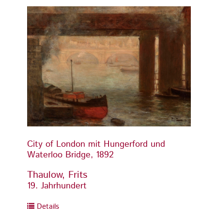
City of London mit Hungerford und
City o
Waterloo Bridge, 1892
Waterl
Thaulow, Frits
Thaul
19. Jahrhundert
19. Ja
Details
Detai