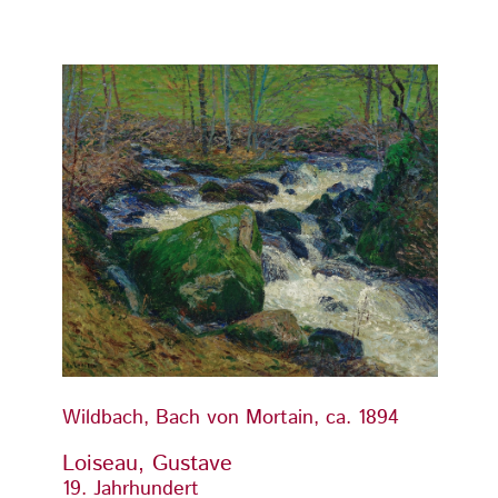
Wildbach, Bach von Mortain, ca. 1894
Wildba
Loiseau, Gustave
Loise
19. Jahrhundert
19. Ja