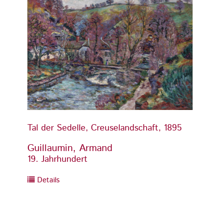
Tal der Sedelle, Creuselandschaft, 1895
Tal de
Guillaumin, Armand
Guill
19. Jahrhundert
19. Ja
Details
Detai