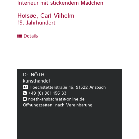
Interieur mit stickendem Mädchen
Interi
Holsøe, Carl Vilhelm
Holsø
19. Jahrhundert
19. Ja
Details
Detai
Dr. NÖTH
kunsthandel
Hoechstetterstraße 16, 91522 Ansbach
+49 (0) 981 156 33
noeth-ansbach(at)t-online.de
Öffnungszeiten: nach Vereinbarung