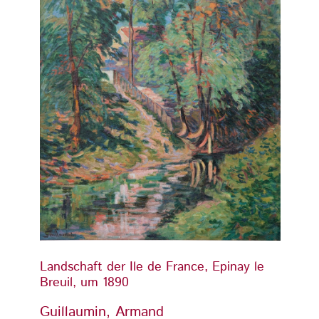
Landschaft der Ile de France, Epinay le
Landsc
Breuil, um 1890
Breuil
Guillaumin, Armand
Guill