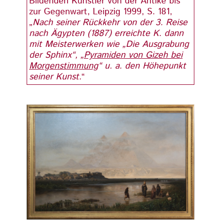
Bildenden Künstler von der Antike bis
Bilde
zur Gegenwart, Leipzig 1999, S. 181,
zur Ge
„
Nach seiner Rückkehr von der 3. Reise
„
Nach
nach Ägypten (1887) erreichte K. dann
nach 
mit Meisterwerken wie „Die Ausgrabung
mit M
der Sphinx“, „
Pyramiden von Gizeh bei
der Sp
Morgenstimmung
“ u. a. den Höhepunkt
Morg
seiner Kunst.
“
seiner