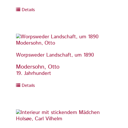
Details
Detai
Worpsweder Landschaft, um 1890
Worps
Modersohn, Otto
Moder
19. Jahrhundert
19. Ja
Details
Detai