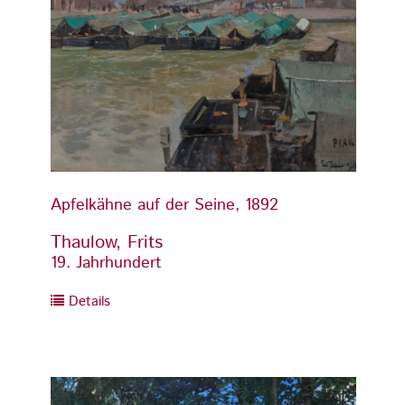
Apfelkähne auf der Seine, 1892
Apfelk
Thaulow, Frits
Thaul
19. Jahrhundert
19. Ja
Details
Detai