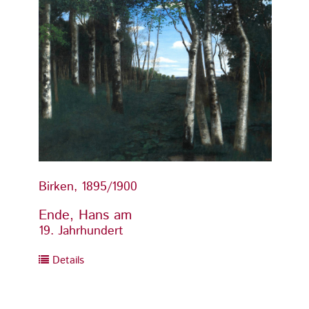
Birken, 1895/1900
Birken
Ende, Hans am
Ende,
19. Jahrhundert
19. Ja
Details
Detai