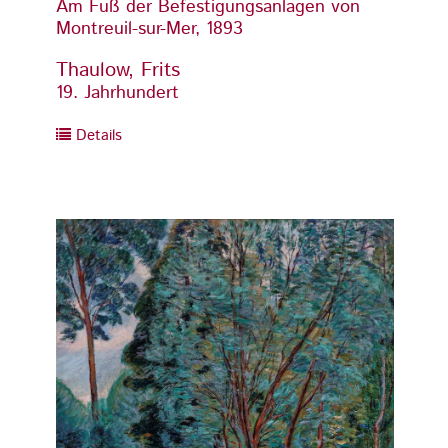
Am Fuß der Befestigungsanlagen von
Am Fu
Montreuil-sur-Mer, 1893
Montre
Thaulow, Frits
Thaul
19. Jahrhundert
19. Ja
Details
Detai