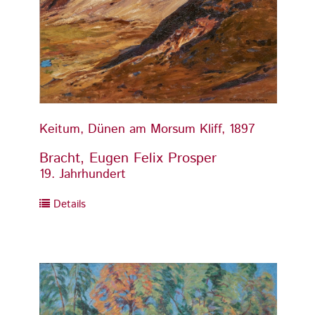
Keitum, Dünen am Morsum Kliff, 1897
Keitu
Bracht, Eugen Felix Prosper
Brach
19. Jahrhundert
19. Ja
Details
Detai