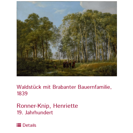
Waldstück mit Brabanter Bauernfamilie,
Waldst
1839
1839
Ronner-Knip, Henriette
Ronne
19. Jahrhundert
19. Ja
Details
Detai