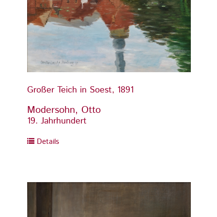
Großer Teich in Soest, 1891
Großer
Modersohn, Otto
Moder
19. Jahrhundert
19. Ja
Details
Detai