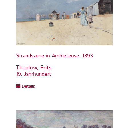
Strandszene in Ambleteuse, 1893
Stran
Thaulow, Frits
Thaul
19. Jahrhundert
19. Ja
Details
Detai