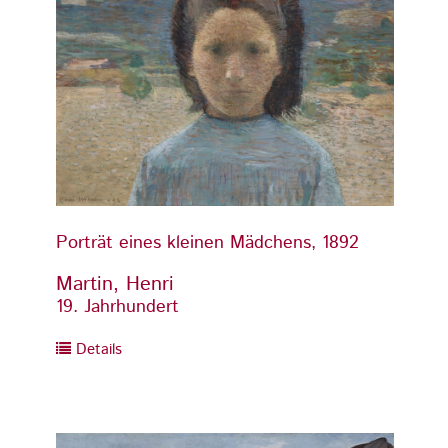
Porträt eines kleinen Mädchens, 1892
Porträ
Martin, Henri
Marti
19. Jahrhundert
19. Ja
Details
Detai