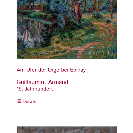
Am Ufer der Orge bei Epinay
Am Ufe
Guillaumin, Armand
Guill
19. Jahrhundert
19. Ja
Details
Detai