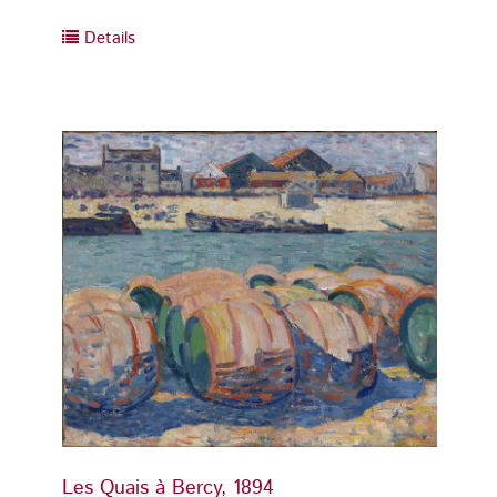
Details
Detai
Les Quais à Bercy, 1894
Les Qu