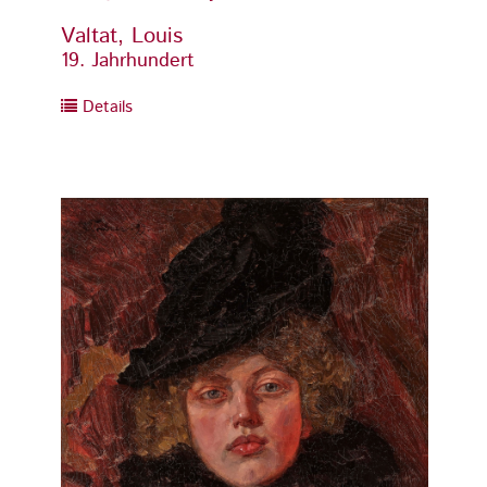
Valtat, Louis
Valtat
19. Jahrhundert
19. Ja
Details
Detai