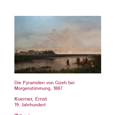
Die Pyramiden von Gizeh bei
Die Py
Morgenstimmung, 1887
Morge
Koerner, Ernst
Koern
19. Jahrhundert
19. Ja