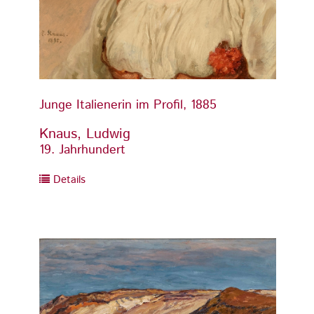
Junge Italienerin im Profil, 1885
Junge 
Knaus, Ludwig
Knaus
19. Jahrhundert
19. Ja
Details
Detai